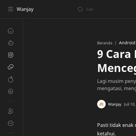
Wanjay
Android
Beranda
9 Cara
Menceg
Lagi musim penya
mengatasi, meng
Pasti tidak enak 
ketahui.