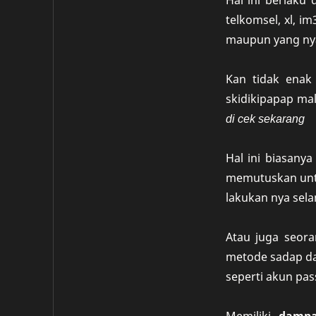
Hal ini berlaku
telkomsel, xl, 
maupun yang nya
Kan tidak enak 
skidikipapap mal
di cek sekarang
Hal ini biasany
memutuskan unt
lakukan nya sela
Atau juga seora
metode sadap da
seperti akun pas