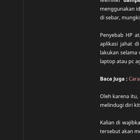
Memiliki
damp
menggunakan ide
di sebar, mungki
Penyebab HP at
aplikasi jahat 
lakukan selama v
laptop atau pc a
Baca Juga :
Cara
Oleh karena itu
melindugi diri ki
Kalian di wajibk
tersebut akan m