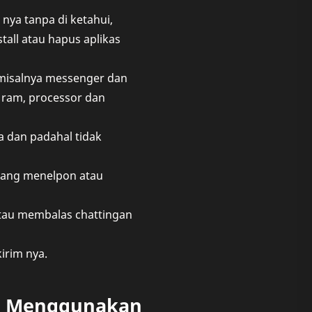
 nya tanpa di ketahui,
tall atau hapus aplikas
i misalnya messenger dan
, ram, processor dan
ya dan padahal tidak
edang menelpon atau
atau membalas chattingan
irim nya.
n Menggunakan