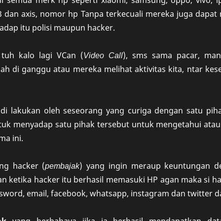
 di semua merk hp seperti xiaomi, samsung, oppo, vivo, 
im3 dan axis, nomor hp Tanpa terkecuali mereka juga dap
dap itu polisi maupun hacker.
tuh kalo lagi VCan (
Video Call
), sms sama pacar, man
ah di ganggu atau mereka melihat aktivitas kita, ntar ke
a di lakukan oleh seseorang yang curiga dengan satu pih
uk menyadap satu pihak tersebut untuk mengetahui atau
ma ini.
ng hacker (
pembajak
) yang ingin meraup keuntungan 
n ketika hacker itu berhasil memasuki HP agan maka si h
sword, email, facebook, whatsapp, instagram dan twitter d