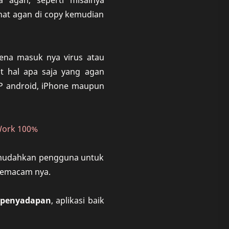
a agan, seperti misalnya
hat agan di copy kemudian
ena masuk nya virus atau
at hal apa saja yang agan
i HP android, iPhone maupun
Work 100%
 memudahkan pengguna untuk
n semacam nya.
penyadapan
, aplikasi baik