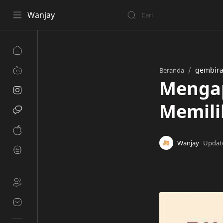
Wanjay
gembir
Beranda
Mengap
Memili