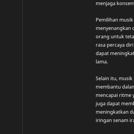
menjaga konsent
Pemilihan musik
menyenangkan da
orang untuk tet
rasa percaya dir
dapat meningkat
lama.
Selain itu, mus
membantu dalam
mencapai ritme 
juga dapat memb
meningkatkan day
iringan senam i