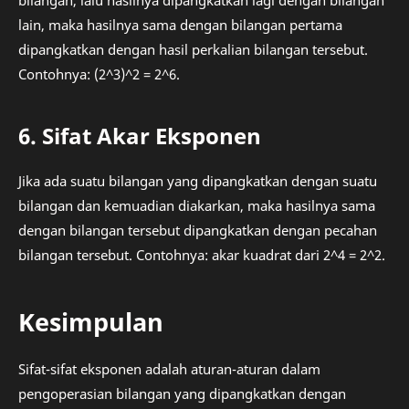
lain, maka hasilnya sama dengan bilangan pertama
dipangkatkan dengan hasil perkalian bilangan tersebut.
Contohnya: (2^3)^2 = 2^6.
6. Sifat Akar Eksponen
Jika ada suatu bilangan yang dipangkatkan dengan suatu
bilangan dan kemuadian diakarkan, maka hasilnya sama
dengan bilangan tersebut dipangkatkan dengan pecahan
bilangan tersebut. Contohnya: akar kuadrat dari 2^4 = 2^2.
Kesimpulan
Sifat-sifat eksponen adalah aturan-aturan dalam
pengoperasian bilangan yang dipangkatkan dengan