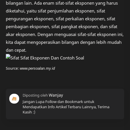
bilangan lain. Ada enam sifat-sifat eksponen yang harus
diketahui, yaitu sifat penjumlahan eksponen, sifat
pengurangan eksponen, sifat perkalian eksponen, sifat
pembagian eksponen, sifat pangkat eksponen, dan sifat
akar eksponen. Dengan menguasai sifat-sifat eksponen ini,
kita dapat mengoperasikan bilangan dengan lebih mudah
dan cepat.
Source:
www.persoalan.my.id
Jangan Lupa Follow dan Bookmark untuk
Mendapatkan Info Artikel Terbaru Lainnya, Terima
Kasih :)