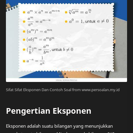
Sifat Sifat Eksponen Dan Contoh Soal from www.persoalan.my.id
Pengertian Eksponen
Eksponen adalah suatu bilangan yang menunjukkan