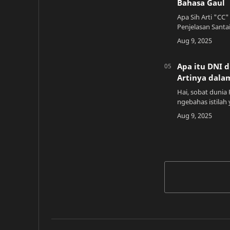
Bahasa Gaul
Apa Sih Arti "CC"
Penjelasan Santa
udah lama main ro
banget nemu istil
yang kadang b…
Apa itu DNI d
Artinya dala
Hai, sobat dunia R
ngebahas istilah
di dunia roleplaye
Kamu pasti perna
di bio s…