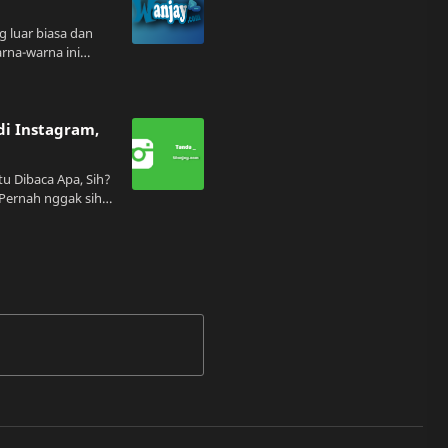
 luar biasa dan
rna-warna ini
lebih indah dengan
Mulai dari warna-
…
di Instagram,
tu Dibaca Apa, Sih?
 namanya pakai
doe atau