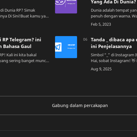
Yang Ada Di Dunia?
 di Dunia RP? Simak
Dunia adalah tempat yang
inya Di Sini!Buat kamu yang
penuh dengan warna. Wa
leplay (RP), pasti sering
membuat dunia menjadi 
ah-istilah singkatan aneh
beragam penampilannya. 
warna kalimat, warna-wa
i RP Telegram? ini
Tanda _ dibaca apa 
m Bahasa Gaul
ini Penjelasannya
P! Kali ini kita bakal
Simbol “_” di Instagram I
 yang sering banget muncul
Hai, sobat Instagram! 👋 Pernah nggak sih
r alias RP di Telegram.
kamu lihat akun IG yang
h dong lihat tulisan "DNI"
simbol kayak gini: john_
user_name123? N…
Gabung dalam percakapan