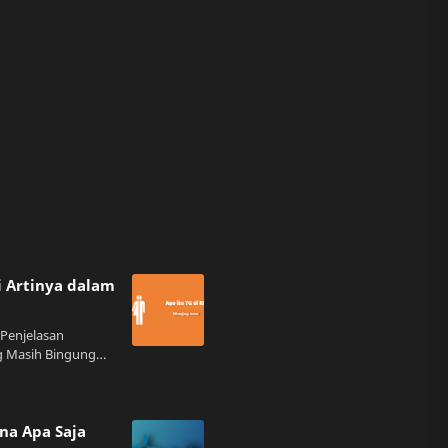
ni Artinya dalam
 Penjelasan
 Masih Bingung
uat kamu yang suka
, pasti sering
a Apa Saja