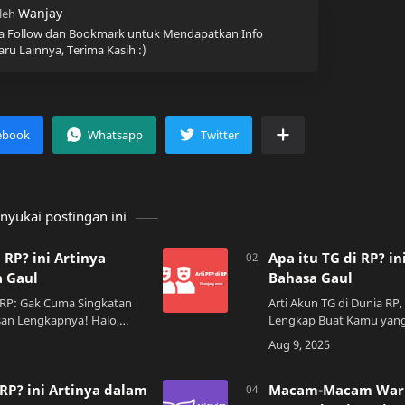
a Follow dan Bookmark untuk Mendapatkan Info
aru Lainnya, Terima Kasih :)
yukai postingan ini
 RP? ini Artinya
Apa itu TG di RP? i
 Gaul
Bahasa Gaul
a RP: Gak Cuma Singkatan
Arti Akun TG di Dunia RP,
an Lengkapnya! Halo,
Lengkap Buat Kamu yang
ia RP! 👋 Buat kamu yang
Halo sobat RP lovers! B
baru aja nyemplung ke
banget main roleplay (RP)
ia…
dengar istilah "akun …
 RP? ini Artinya dalam
Macam-Macam Warn