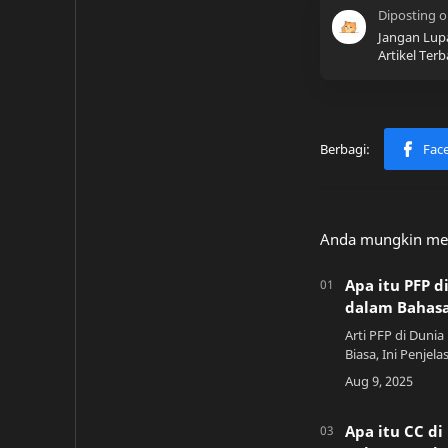
Jangan Lup
Artikel Terb
Anda mungkin men
Apa itu PFP di
dalam Bahasa
Arti PFP di Duni
Biasa, Ini Penjelas
teman-teman dun
udah lama atau 
dunia RolePlay al
Apa itu CC di