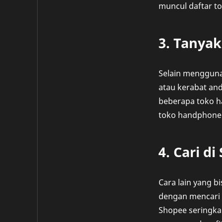
muncul daftar t
3. Tanya
Selain menggunak
atau kerabat an
beberapa toko ha
toko handphone t
4. Cari d
Cara lain yang b
dengan mencari d
Shopee seringkal