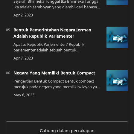
Sejarah Bhinneka Tunggal Ika Bhinneka Tunggal
Ika adalah semboyan yang diambil dari bahasa
Jawa Kuno yang artinya "Berbeda-beda tetapi
tetap satu". Semboyan ini pertama kali dip…
Bentuk Pemerintahan Negara Jerman
Adalah Republik Parlementer
Apa Itu Republik Parlementer? Republik
parlementer adalah sebuah bentuk
pemerintahan di mana kekuasaan eksekutif
dipegang oleh seorang kepala negara yang
dipilih oleh parlemen a…
Negara Yang Memiliki Bentuk Compact
Pengertian Bentuk Compact Bentuk compact
merujuk pada negara yang memiliki wilayah yang
relatif kecil dan padat. Artinya, negara tersebut
memiliki bentuk yang kompak dan tidak t…
Gabung dalam percakapan