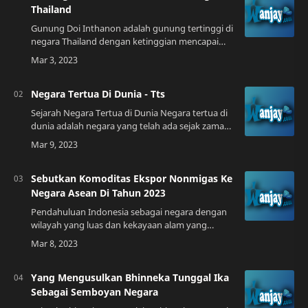
Thailand
Gunung Doi Inthanon adalah gunung tertinggi di
negara Thailand dengan ketinggian mencapai
2.565 meter di atas permukaan laut. Gunung ini
terletak di Provinsi Chiang Mai, sekitar…
Negara Tertua Di Dunia - Tts
Sejarah Negara Tertua di Dunia Negara tertua di
dunia adalah negara yang telah ada sejak zaman
purba dan masih bertahan hingga saat ini. Ada
beberapa negara yang bisa dikategori…
Sebutkan Komoditas Ekspor Nonmigas Ke
Negara Asean Di Tahun 2023
Pendahuluan Indonesia sebagai negara dengan
wilayah yang luas dan kekayaan alam yang
melimpah memiliki potensi besar dalam sektor
ekspor. Dalam beberapa tahun terakhir,
Indonesi…
Yang Mengusulkan Bhinneka Tunggal Ika
Sebagai Semboyan Negara