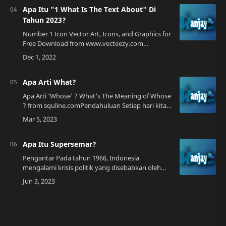
Apa Itu "1 What Is The Text About" Di
Tahun 2023?
Number 1 Icon Vector Art, Icons, and Graphics for
Free Download from www.vecteezy.com
Pengenalan Pada tahun 2023, "1 What is the text
about" menjadi topik yang sangat populer d…
Apa Arti What?
Apa Arti 'Whose' ? What's The Meaning of Whose
? from squline.comPendahuluan Setiap hari kita
pasti menggunakan bahasa Inggris dalam
kehidupan sehari-hari. Tetapi…
Apa Itu Supersemar?
Pengantar Pada tahun 1966, Indonesia
mengalami krisis politik yang disebabkan oleh
konflik antara Presiden Sukarno dan militer.
Untuk mengatasi krisis tersebut, Sukarno
mengel…