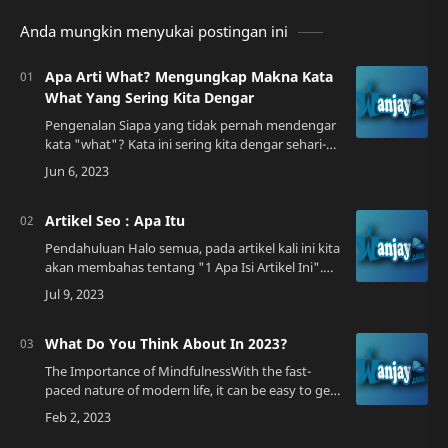
Anda mungkin menyukai postingan ini
Apa Arti What? Mengungkap Makna Kata
What Yang Sering Kita Dengar
Pengenalan Siapa yang tidak pernah mendengar
kata "what"? Kata ini sering kita dengar sehari-
hari dalam percakapan dengan orang lain atau
dalam media sosial. Namun, tahukah Anda…
Artikel Seo : Apa Itu
Pendahuluan Halo semua, pada artikel kali ini kita
akan membahas tentang "1 Apa Isi Artikel Ini".
Apakah itu? Apa manfaatnya? Dan bagaimana
cara menggunakannya? Mari kita bahas …
What Do You Think About In 2023?
The Importance of MindfulnessWith the fast-
paced nature of modern life, it can be easy to get
caught up in the chaos and lose track of our
thoughts. That's why mindfulness pract…