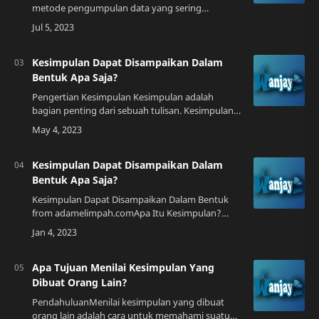
metode pengumpulan data yang sering
digunakan dalam penelitian. Dalam penelitian
kualitatif, wawancara digunakan untuk
mendapatkan data …
Kesimpulan Dapat Disampaikan Dalam
Bentuk Apa Saja?
Pengertian Kesimpulan Kesimpulan adalah
bagian penting dari sebuah tulisan. Kesimpulan
merupakan ringkasan dari keseluruhan isi tulisan
yang telah dibahas sebelumnya. Kesimpulan…
Kesimpulan Dapat Disampaikan Dalam
Bentuk Apa Saja?
Kesimpulan Dapat Disampaikan Dalam Bentuk
from adamelimpah.comApa Itu Kesimpulan?
Kesimpulan adalah ringkasan dari topik atau
argumen yang telah dibahas. Dalam sebuah
tulisan, k…
Apa Tujuan Menilai Kesimpulan Yang
Dibuat Orang Lain?
PendahuluanMenilai kesimpulan yang dibuat
orang lain adalah cara untuk memahami suatu