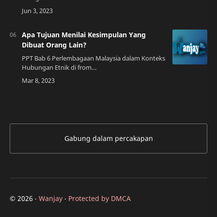
topik secara lebih mendalam. Namun, mengapa
kita perlu menilai kesimpulan orang lain? Apa t…
Apa Tujuan Menilai Kesimpulan Yang
Dibuat Orang Lain?
PPT Bab 6 Perlembagaan Malaysia dalam Konteks
Hubungan Etnik di from
www.slideserve.comPengenalanKetika kita
berbicara tentang menilai kesimpulan yang
dibuat oleh orang lain, ki…
Gabung dalam percakapan
©
2026
‧
Wanjay
‧
Protected by DMCA