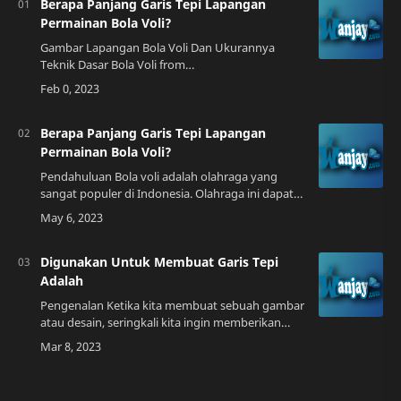
Berapa Panjang Garis Tepi Lapangan
Permainan Bola Voli?
Gambar Lapangan Bola Voli Dan Ukurannya
Teknik Dasar Bola Voli from
teknikor.blogspot.comPengenalan Bola voli
adalah olahraga populer yang dimainkan di
seluruh dunia. Permainan …
Berapa Panjang Garis Tepi Lapangan
Permainan Bola Voli?
Pendahuluan Bola voli adalah olahraga yang
sangat populer di Indonesia. Olahraga ini dapat
dimainkan di mana saja, baik di dalam ruangan
maupun di luar ruangan. Namun, untuk dap…
Digunakan Untuk Membuat Garis Tepi
Adalah
Pengenalan Ketika kita membuat sebuah gambar
atau desain, seringkali kita ingin memberikan
garis tepi pada objek agar terlihat lebih menonjol.
Untuk itu, kita membutuhkan alat a…