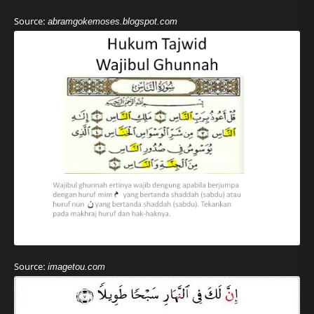
Source:
abramgokemoses.blogspot.com
Source:
imagetou.com