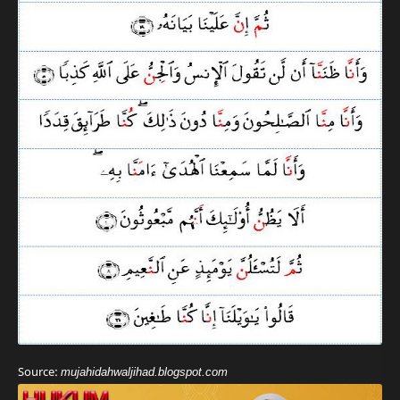
Source:
mujahidahwaljihad.blogspot.com