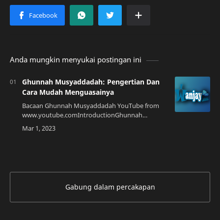
Anda mungkin menyukai postingan ini
Ghunnah Musyaddadah: Pengertian Dan
Cara Mudah Menguasainya
Bacaan Ghunnah Musyaddadah YouTube from
www.youtube.comIntroductionGhunnah
Musyaddadah adalah salah satu konsep penting
dalam ilmu tajwid yang harus dikuasai oleh setiap
orang y…
Gabung dalam percakapan