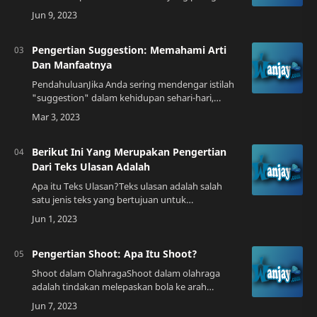
penting dalam optimasi mesin pencari atau SEO.
Kata kunci adalah kata atau frasa yang…
Pengertian Suggestion: Memahami Arti
Dan Manfaatnya
PendahuluanJika Anda sering mendengar istilah
"suggestion" dalam kehidupan sehari-hari,
mungkin Anda bertanya-tanya apa artinya
sebenarnya. Suggestion merupakan kata serapan
dar…
Berikut Ini Yang Merupakan Pengertian
Dari Teks Ulasan Adalah
Apa itu Teks Ulasan?Teks ulasan adalah salah
satu jenis teks yang bertujuan untuk
memberikan pandangan, evaluasi, atau penilaian
terhadap suatu karya atau produk. Teks ulasan
da…
Pengertian Shoot: Apa Itu Shoot?
Shoot dalam OlahragaShoot dalam olahraga
adalah tindakan melepaskan bola ke arah
gawang atau target yang ditentukan. Aksi ini
biasanya dilakukan dalam olahraga sepak bola,