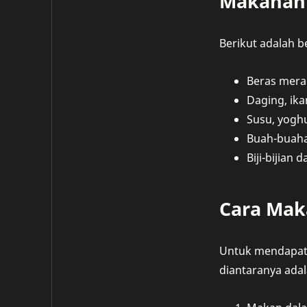
Makanan 
Berikut adalah 
Beras merah
Daging, ika
Susu, yoghu
Buah-buaha
Biji-bijian
Cara Mak
Untuk mendapatk
diantaranya adal