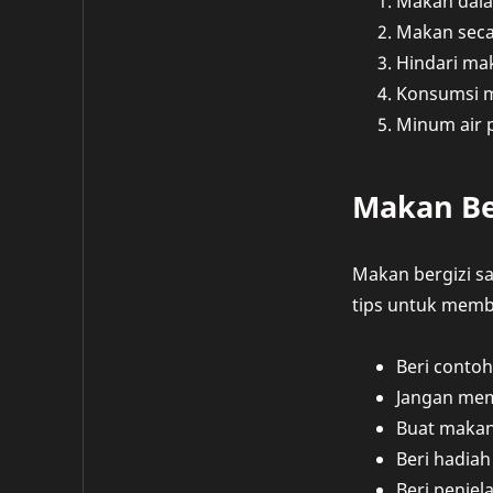
Makan dala
Makan secar
Hindari ma
Konsumsi m
Minum air p
Makan Be
Makan bergizi s
tips untuk memb
Beri conto
Jangan mem
Buat makan
Beri hadia
Beri penje