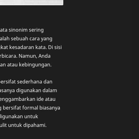
ata sinonim sering
alah sebuah cara yang
t kesadaran kata. Di sisi
erbicara. Namun, Anda
an atau kebingungan.
bersifat sederhana dan
biasanya digunakan dalam
 menggambarkan ide atau
 bersifat formal biasanya
 digunakan untuk
ulit untuk dipahami.