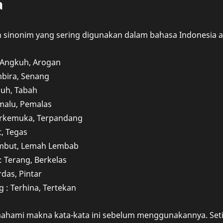
a
 sinonim yang sering digunakan dalam bahasa Indonesia a
Angkuh, Arogan
mbira, Senang
guh, Tabah
malu, Pemalas
erkemuka, Terpandang
t, Tegas
mbut, Lemah Lembab
 Terang, Berkelas
rdas, Pintar
 : Terhina, Tertekan
hami makna kata-kata ini sebelum menggunakannya. Setiap