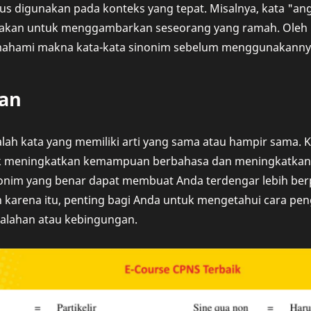
us digunakan pada konteks yang tepat. Misalnya, kata "an
unakan untuk menggambarkan seseorang yang ramah. Oleh k
ahami makna kata-kata sinonim sebelum menggunakanny
an
lah kata yang memiliki arti yang sama atau hampir sama. 
 meningkatkan kemampuan berbahasa dan meningkatkan t
nim yang benar dapat membuat Anda terdengar lebih be
h karena itu, penting bagi Anda untuk mengetahui cara pe
alahan atau kebingungan.