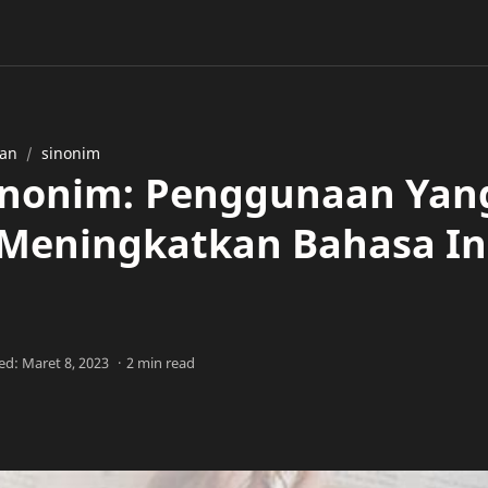
an
sinonim
inonim: Penggunaan Yan
Meningkatkan Bahasa In
2 min read