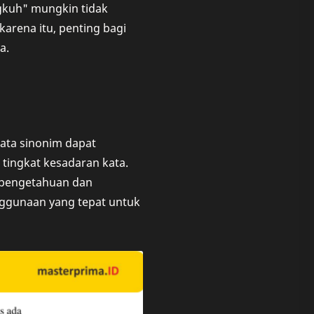
gkuh" mungkin tidak
arena itu, penting bagi
a.
Kata sinonim dapat
ingkat kesadaran kata.
rpengetahuan dan
nggunaan yang tepat untuk