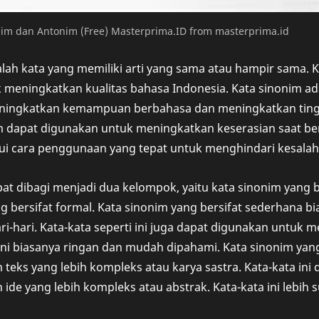
nim dan Antonim (Free) Masterprima.ID from masterprima.id
lah kata yang memiliki arti yang sama atau hampir sama. K
 meningkatkan kualitas bahasa Indonesia. Kata sinonim ad
eningkatkan kemampuan berbahasa dan meningkatkan tingka
nim dapat digunakan untuk meningkatkan keserasian saat b
i cara penggunaan yang tepat untuk menghindari kesalah
at dibagi menjadi dua kelompok, yaitu kata sinonim yang 
g bersifat formal. Kata sinonim yang bersifat sederhana 
i-hari. Kata-kata seperti ini juga dapat digunakan untuk
 ini biasanya ringan dan mudah dipahami. Kata sinonim yang
teks yang lebih kompleks atau karya sastra. Kata-kata ini
e yang lebih kompleks atau abstrak. Kata-kata ini lebih s