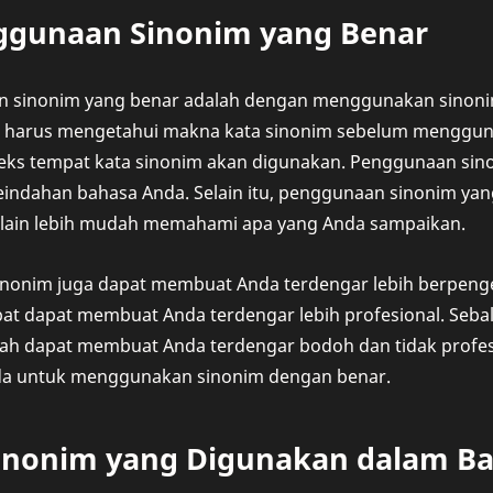
ggunaan Sinonim yang Benar
 sinonim yang benar adalah dengan menggunakan sinoni
a harus mengetahui makna kata sinonim sebelum menggun
s tempat kata sinonim akan digunakan. Penggunaan sino
indahan bahasa Anda. Selain itu, penggunaan sinonim yan
lain lebih mudah memahami apa yang Anda sampaikan.
nonim juga dapat membuat Anda terdengar lebih berpen
pat dapat membuat Anda terdengar lebih profesional. Seba
ah dapat membuat Anda terdengar bodoh dan tidak profesi
da untuk menggunakan sinonim dengan benar.
inonim yang Digunakan dalam B