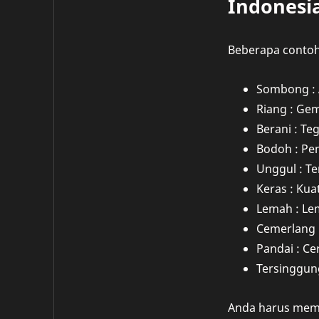
Indonesi
Beberapa contoh
Sombong : 
Riang : Ge
Berani : Te
Bodoh : Pe
Unggul : T
Keras : Kua
Lemah : Le
Cemerlang :
Pandai : Ce
Tersinggung
Anda harus mema