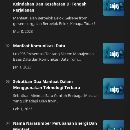
Keindahan Dan Kesehatan Di Tengah
Perjalanan
Manfaat Jalan Berbelok Belok Gelsene from
gelsene.orgJalan Berbelok Belok, Kenapa Tidak?
Jalan berbelok belok selalu menjadi pilihan
menarik untuk diambil saat melakukan perjalan…
Manfaat Komunikasi Data
Lnk996 Presentasi Tentang Sistem Manajeman
Basis Data dan Komunikasi Data from
lnk996.blogspot.comBerikut Beberapa Manfaat
Komunikasi Data Kecuali1. Mempercepat Proses
Bisnis Ko…
Sebutkan Dua Manfaat Dalam
Menggunakan Teknologi Terbaru
Sebutkan Minimal Satu Contoh Berbagai Masalah
Yang Dihadapi Oleh from
www.seocontoh.web.idTeknologi Terbaru
Meningkatkan Efisiensi PekerjaanTeknologi
terbaru seperti mesin otoma…
Nama Narasumber Perubahan Energi Dan
Manfaat