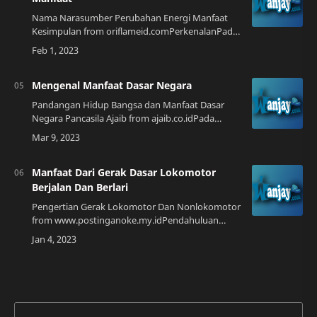
Nama Narasumber Perubahan Energi Manfaat
Kesimpulan from oriflameid.comPerkenalanPada
tahun 2023 ini, kita telah melihat banyak
perubahan di dunia energi. Dalam artikel ini, say…
Mengenal Manfaat Dasar Negara
Pandangan Hidup Bangsa dan Manfaat Dasar
Negara Pancasila Ajaib from ajaib.co.idPada
awalnya, dasar negara adalah sebuah konsep
yang dibuat oleh para pembuat hukum untuk
menjami…
Manfaat Dari Gerak Dasar Lokomotor
Berjalan Dan Berlari
Pengertian Gerak Lokomotor Dan Nonlokomotor
from www.postinganoke.my.idPendahuluan
Gerakan dasar lokomotor seperti jalan dan lari
adalah gerakan yang sangat penting bagi
kehidup…