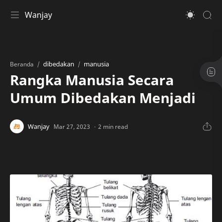
Wanjay
dibedakan
manusia
Beranda
Rangka Manusia Secara
Umum Dibedakan Menjadi
2 min read