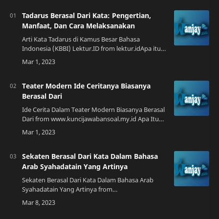
Tadarus Berasal Dari Kata: Pengertian,
Manfaat, Dan Cara Melaksanakan
Arti Kata Tadarus di Kamus Besar Bahasa
Indonesia (KBBI) Lektur.ID from lektur.idApa itu
Tadarus?Tadarus adalah kegiatan membaca Al-
Quran secara berkelompok dalam rangka
meningk…
Teater Modern Ide Ceritanya Biasanya
Berasal Dari
Ide Cerita Dalam Teater Modern Biasanya Berasal
Dari from www.kuncijawabansoal.my.id Apa Itu
Teater Modern? Teater modern adalah salah satu
bentuk seni pertunjukan yang berkemb…
Sekaten Berasal Dari Kata Dalam Bahasa
Arab Syahadatain Yang Artinya
Sekaten Berasal Dari Kata Dalam Bahasa Arab
Syahadatain Yang Artinya from
pendukungilmu.blogspot.comSekaten
merupakan salah satu kegiatan yang dilakukan
oleh masyarakat di Indon…