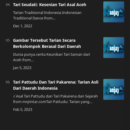
Tari Seudati: Kesenian Tari Asal Aceh
Tarian Tradisional Indonesia Indonesian
Traditional Dance from
coolaboutindonesia.blogspot.comSejarah Tari
SeudatiTari Seudati merupakan tarian tradisional
yang berasal dari pro…
Gambar Tersebut Tarian Secara
Berkolompok Berasal Dari Daerah
Dunia punya cerita Keunikan Tari Saman dari
Aceh from
tribagusseto15.blogspot.comPembukaanSelamat
datang di blog kami yang akan membahas
tentang gambar tersebut tarian secara be…
Tari Pattudu Dan Tari Pakarena: Tarian Asli
Dari Daerah Indonesia
√ Asal Tari Pattudu dan Tari Pakarena dan Sejarah
from mrpintar.comTari Pattudu: Tarian yang
Menggambarkan Kehidupan Laut Tari Pattudu
adalah tarian tradisional yang berasal dar…