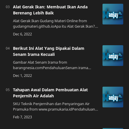
Alat Gerak Ikan: Membuat Ikan Anda
Berenang Lebih Baik
Alat Gerak Ikan Gudang Materi Online from
gudangmateri.github.ioApa itu Alat Gerak Ikan?
Alat Gerak Ikan adalah alat yang digunakan
untuk membantu ikan bergerak lebih baik di da…
Berikut Ini Alat Yang Dipakai Dalam
Senam Irama Kecuali
Gambar Alat Senam Irama from
barangnesia.comPendahuluanSenam irama
kecuali adalah olahraga yang cukup populer di
Indonesia. Selain menyenangkan, senam irama
kecuali juga memilik…
Tahapan Awal Dalam Pembuatan Alat
Penjernih Air Adalah
SKU Teknik Penjernihan dan Penyaringan Air
Pramuka from www.pramukaria.idPendahuluan
Air adalah sumber daya alam yang sangat
penting bagi kehidupan manusia. Namun, tidak
semua a…