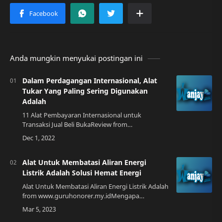
Anda mungkin menyukai postingan ini
Dalam Perdagangan Internasional, Alat
Tukar Yang Paling Sering Digunakan
Adalah
11 Alat Pembayaran Internasional untuk
Transaksi Jual Beli BukaReview from
review.bukalapak.comPengantar Dalam
perdagangan internasional, alat tukar sangat
penting untuk memfasi…
Alat Untuk Membatasi Aliran Energi
Listrik Adalah Solusi Hemat Energi
Alat Untuk Membatasi Aliran Energi Listrik Adalah
from www.guruhonorer.my.idMengapa
Diperlukan Alat Pembatas Aliran Energi Listrik?
Aliran listrik yang tidak terkendali dapat men…