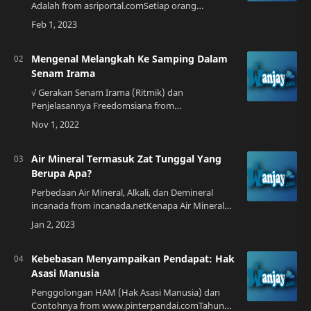
Adalah from asriportal.comSetiap orang
berusaha untuk menjadi jujur dalam
kehidupannya. Jujur adalah karakter yang
memiliki kualitas…
Mengenal Melangkah Ke Samping Dalam
Senam Irama
√ Gerakan Senam Irama (Ritmik) dan
Penjelasannya Freedomsiana from
www.freedomsiana.idSenam irama merupakan
salah satu senam yang banyak diikuti di
Indonesia. Senam ini menggabu…
Air Mineral Termasuk Zat Tunggal Yang
Berupa Apa?
Perbedaan Air Mineral, Alkali, dan Demineral
incanada from incanada.netKenapa Air Mineral
Penting untuk Kesehatan?Setiap orang pasti
sudah mengenal jenis minuman yang satu ini, …
Kebebasan Menyampaikan Pendapat: Hak
Asasi Manusia
Penggolongan HAM (Hak Asasi Manusia) dan
Contohnya from www.pinterpandai.comTahun