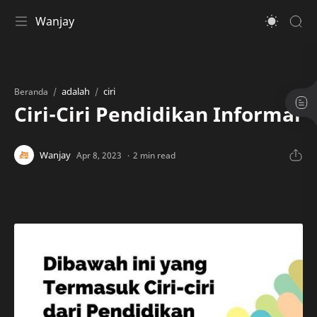
Wanjay
adalah
ciri
Beranda
Ciri-Ciri Pendidikan Informal
2 min read