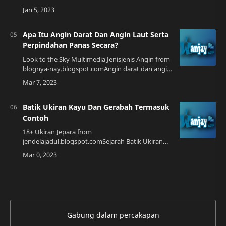
2023, konsep kebebasan berpendapat masih
menjadi topik hangat di sepanjang dunia. Hak
asasi man…
Apa Itu Angin Darat Dan Angin Laut Serta
Perpindahan Panas Secara?
Look to the Sky Multimedia Jenisjenis Angin from
blognya-nay.blogspot.comAngin darat dan angin
laut adalah dua jenis angin yang berbeda yang
memiliki ciri-ciri yang berbeda dan …
Batik Ukiran Kayu Dan Gerabah Termasuk
Contoh
18+ Ukiran Jepara from
jendelajadul.blogspot.comSejarah Batik Ukiran
KayuBatik ukiran kayu merupakan salah satu
jenis batik yang memiliki ciri khas berupa pola
yang terukir pada…
Gabung dalam percakapan