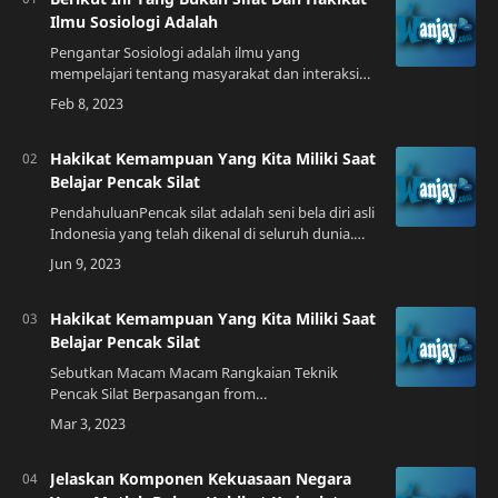
Ilmu Sosiologi Adalah
Pengantar Sosiologi adalah ilmu yang
mempelajari tentang masyarakat dan interaksi
manusia dalam masyarakat. Ilmu ini banyak
dipakai sebagai alat analisis dalam berbagai
bidang, …
Hakikat Kemampuan Yang Kita Miliki Saat
Belajar Pencak Silat
PendahuluanPencak silat adalah seni bela diri asli
Indonesia yang telah dikenal di seluruh dunia.
Selain sebagai alat pertahanan diri, pencak silat
juga memiliki nilai-nilai spi…
Hakikat Kemampuan Yang Kita Miliki Saat
Belajar Pencak Silat
Sebutkan Macam Macam Rangkaian Teknik
Pencak Silat Berpasangan from
samsurijal.comPengenalan Pencak silat adalah
seni bela diri yang berasal dari Indonesia. Saat ini,
pencak sil…
Jelaskan Komponen Kekuasaan Negara