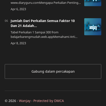
www.diaryguru.comMengapa Perkalian Penting?
Perkalian merupakan salah satu operasi
matematika dasar yang sangat penting untuk
diketahui. Perk…
Jumlah Dari Perkalian Semua Faktor 10
Dan 21 Adalah...
Tabel Perkalian 1 Sampai 300 from
belajarbarengmudah.web.appMemahami Arti
Perkalian dan Faktor Sebelum membahas jumlah
dari perkalian semua faktor 10 dan 21, mari kita
ulas terl…
Gabung dalam percakapan
©
2026
‧
Wanjay
‧
Protected by DMCA