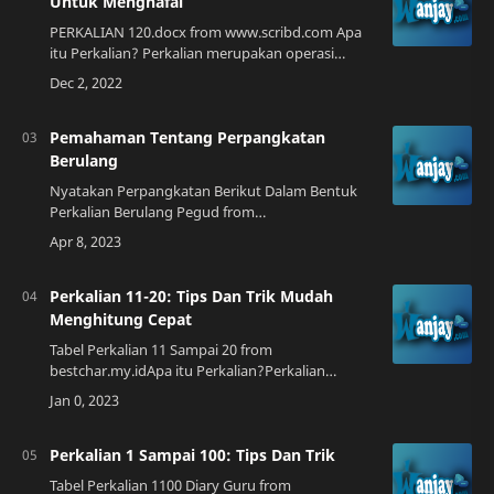
Untuk Menghafal
PERKALIAN 120.docx from www.scribd.com Apa
itu Perkalian? Perkalian merupakan operasi
matematika dasar yang melibatkan pengulangan
bilangan. Dalam perkalian, bilangan yang dika…
Pemahaman Tentang Perpangkatan
Berulang
Nyatakan Perpangkatan Berikut Dalam Bentuk
Perkalian Berulang Pegud from
pegud.comPerpangkatan berulang adalah salah
satu bentuk operasi aritmatika yang merupakan
bagian dari ma…
Perkalian 11-20: Tips Dan Trik Mudah
Menghitung Cepat
Tabel Perkalian 11 Sampai 20 from
bestchar.my.idApa itu Perkalian?Perkalian
merupakan salah satu operasi matematika dasar
yang sering digunakan dalam kehidupan sehari-
hari. Dala…
Perkalian 1 Sampai 100: Tips Dan Trik
Tabel Perkalian 1100 Diary Guru from