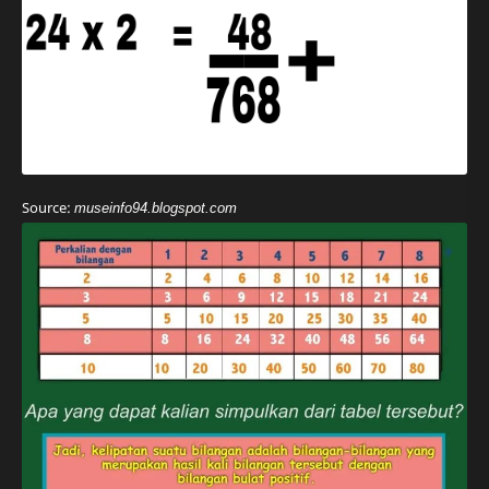
Source:
museinfo94.blogspot.com