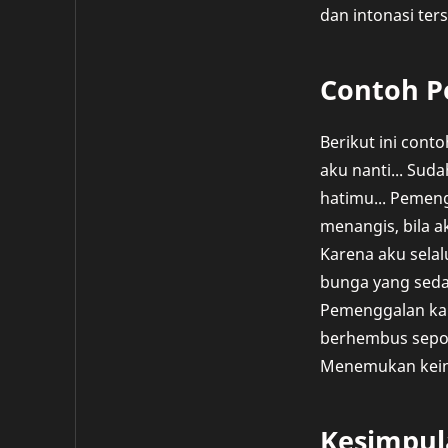
dan intonasi te
Contoh P
Berikut ini cont
aku nanti... Suda
hatimu... Pemeng
menangis, bila a
Karena aku selalu
bunga yang sedap
Pemenggalan kali
berhembus sepoi
Menemukan keind
Kesimpul