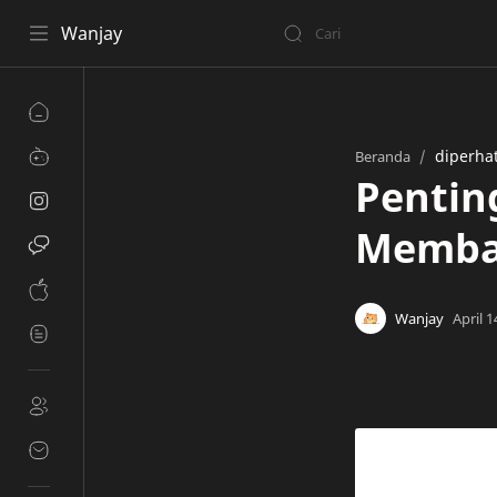
Wanjay
diperha
Beranda
Pentin
Membac