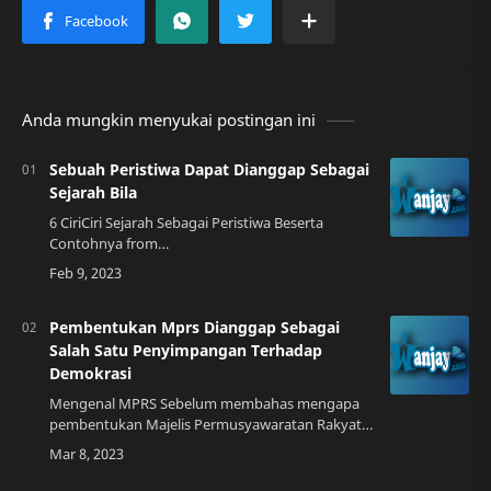
Anda mungkin menyukai postingan ini
Sebuah Peristiwa Dapat Dianggap Sebagai
Sejarah Bila
6 CiriCiri Sejarah Sebagai Peristiwa Beserta
Contohnya from
www.belajarsejarah.web.idPengertian Sejarah
Sejarah adalah catatan atau rekaman semua
peristiwa yang terjadi di masa …
Pembentukan Mprs Dianggap Sebagai
Salah Satu Penyimpangan Terhadap
Demokrasi
Mengenal MPRS Sebelum membahas mengapa
pembentukan Majelis Permusyawaratan Rakyat
Sementara (MPRS) dianggap sebagai salah satu
penyimpangan terhadap demokrasi, ada baiknya
kita …