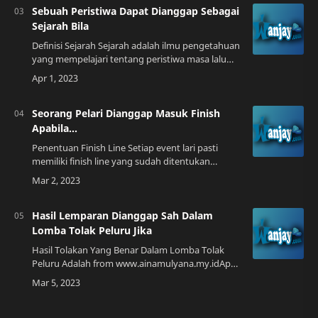
Sebuah Peristiwa Dapat Dianggap Sebagai
Sejarah Bila
Definisi Sejarah Sejarah adalah ilmu pengetahuan
yang mempelajari tentang peristiwa masa lalu
yang berkaitan dengan kehidupan manusia.
Peristiwa yang terjadi di masa lalu dapat …
Seorang Pelari Dianggap Masuk Finish
Apabila...
Penentuan Finish Line Setiap event lari pasti
memiliki finish line yang sudah ditentukan
sebelumnya. Biasanya, finish line ditandai dengan
garis putih yang mengelilingi area fin…
Hasil Lemparan Dianggap Sah Dalam
Lomba Tolak Peluru Jika
Hasil Tolakan Yang Benar Dalam Lomba Tolak
Peluru Adalah from www.ainamulyana.my.idApa
itu Tolak Peluru?Tolak peluru adalah cabang
olahraga yang menggunakan teknik lompatan
jauh…