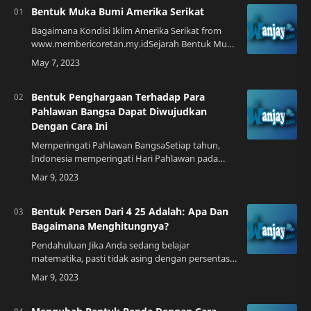
Bentuk Muka Bumi Amerika Serikat
Bagaimana Kondisi Iklim Amerika Serikat from
www.membericoretan.my.idSejarah Bentuk Muka
Bumi Amerika SerikatAmerika Serikat adalah
negara yang terletak di benua Amerika Utara. …
Bentuk Penghargaan Terhadap Para
Pahlawan Bangsa Dapat Diwujudkan
Dengan Cara Ini
Memperingati Pahlawan BangsaSetiap tahun,
Indonesia memperingati Hari Pahlawan pada
tanggal 10 November sebagai bentuk
penghormatan terhadap para pahlawan yang
telah berjuang da…
Bentuk Persen Dari 4 25 Adalah: Apa Dan
Bagaimana Menghitungnya?
Pendahuluan Jika Anda sedang belajar
matematika, pasti tidak asing dengan persentase.
Persentase adalah cara untuk mengukur bagian
dari keseluruhan dalam bentuk persen. Jika And…