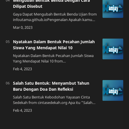
Mengubah Bentuk Benda Dengan Cara
Dilipat Disebut
Gaya Dapat Mengubah Bentuk Benda Ujian from
infoutama.github.ioPengenalan Apakah kamu
pernah mendengar istilah mengubah bentuk
benda dengan cara dilipat? Teknik ini sering
digun…
Nyatakan Dalam Bentuk Pecahan Jumlah
Siswa Yang Mendapat Nilai 10
Nyatakan Dalam Bentuk Pecahan Jumlah Siswa
Yang Mendapat Nilai 10 from
berbagibentuk.blogspot.comPendahuluan Pada
saat ini, sistem pendidikan di Indonesia
mengutamakan hasil yan…
Salah Satu Bentuk: Menyambut Tahun
Baru Dengan Doa Dan Refleksi
Salah Satu Bentuk Kebodohan Yayasan Cinta
Sedekah from cintasedekah.org Apa itu "Salah
Satu Bentuk"? Salah satu bentuk adalah sebuah
ungkapan yang sering digunakan oleh masyara…