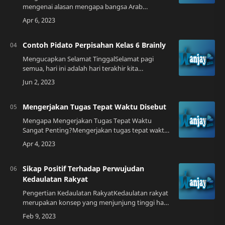
mengenai alasan mengapa bangsa Arab
menyembah berhala, ada baiknya kita
memahami terlebih dahulu apa yang dimaksud
dengan berhala. Berhala ad…
Contoh Pidato Perpisahan Kelas 6 Brainly
Mengucapkan Selamat TinggalSelamat pagi
semua, hari ini adalah hari terakhir kita
berkumpul sebagai siswa kelas 6 Brainly. Saya
ingin mengucapkan selamat tinggal kepada
teman-te…
Mengerjakan Tugas Tepat Waktu Disebut
Mengapa Mengerjakan Tugas Tepat Waktu
Sangat Penting?Mengerjakan tugas tepat waktu
adalah kunci keberhasilan dalam dunia akademik
dan profesional. Hal ini karena seseorang yang …
Sikap Positif Terhadap Perwujudan
Kedaulatan Rakyat
Pengertian Kedaulatan RakyatKedaulatan rakyat
merupakan konsep yang menjunjung tinggi hak-
hak rakyat untuk menentukan nasibnya sendiri.
Dalam hal ini, rakyat memiliki hak untuk …