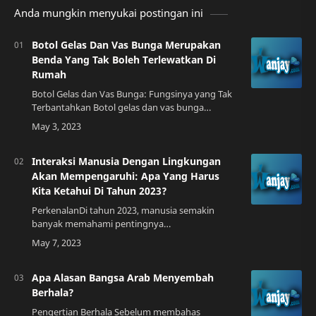
Anda mungkin menyukai postingan ini
Botol Gelas Dan Vas Bunga Merupakan
Benda Yang Tak Boleh Terlewatkan Di
Rumah
Botol Gelas dan Vas Bunga: Fungsinya yang Tak
Terbantahkan Botol gelas dan vas bunga
merupakan benda yang sangat penting untuk
dimiliki di rumah. Fungsinya yang tak
terbantahkan…
Interaksi Manusia Dengan Lingkungan
Akan Mempengaruhi: Apa Yang Harus
Kita Ketahui Di Tahun 2023?
PerkenalanDi tahun 2023, manusia semakin
banyak memahami pentingnya
mempertahankan lingkungan hidup yang sehat
dan lestari. Namun, masih banyak yang belum
menyadari bahwa intera…
Apa Alasan Bangsa Arab Menyembah
Berhala?
Pengertian Berhala Sebelum membahas