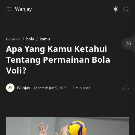
Wanjay
bola
kamu
Beranda
Apa Yang Kamu Ketahui
Tentang Permainan Bola
Voli?
2 min read