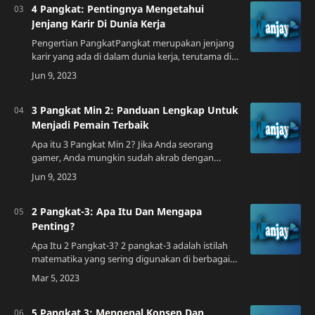
4 Pangkat: Pentingnya Mengetahui
Jenjang Karir Di Dunia Kerja
Pengertian PangkatPangkat merupakan jenjang
karir yang ada di dalam dunia kerja, terutama di
instansi pemerintah. Pangkat menentukan
kedudukan seseorang dalam struktur organisas…
3 Pangkat Min 2: Panduan Lengkap Untuk
Menjadi Pemain Terbaik
Apa itu 3 Pangkat Min 2? Jika Anda seorang
gamer, Anda mungkin sudah akrab dengan
istilah 3 Pangkat Min 2. Ini adalah sebuah istilah
dalam komunitas game online yang mengacu
pa…
2 Pangkat-3: Apa Itu Dan Mengapa
Penting?
Apa Itu 2 Pangkat-3? 2 pangkat-3 adalah istilah
matematika yang sering digunakan di berbagai
bidang seperti sains, teknologi, dan rekayasa.
Istilah ini mengacu pada hasil perhit…
5 Pangkat 3: Mengenal Konsep Dan