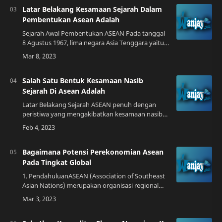
Latar Belakang Kesamaan Sejarah Dalam
Pembentukan Asean Adalah
Sejarah Awal Pembentukan ASEAN Pada tanggal
8 Agustus 1967, lima negara Asia Tenggara yaitu
Indonesia, Malaysia, Filipina, Singapura, dan
Thailand membentuk sebuah organisasi ya…
Salah Satu Bentuk Kesamaan Nasib
Sejarah Di Asean Adalah
Latar Belakang Sejarah ASEAN penuh dengan
peristiwa yang mengakibatkan kesamaan nasib
bagi negara-negara anggotanya. Terlepas dari
perbedaan budaya, bahasa, dan agama, kawasan
…
Bagaimana Potensi Perekonomian Asean
Pada Tingkat Global
1. PendahuluanASEAN (Association of Southeast
Asian Nations) merupakan organisasi regional
yang dibentuk pada 8 Agustus 1967. Organisasi
ini terdiri dari sepuluh negara anggota …