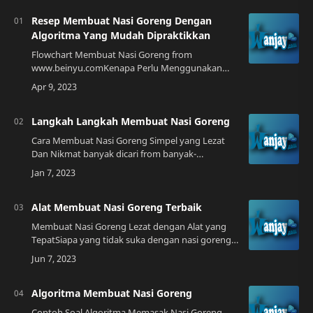
Resep Membuat Nasi Goreng Dengan
Algoritma Yang Mudah Dipraktikkan
Flowchart Membuat Nasi Goreng from
www.beinyu.comKenapa Perlu Menggunakan
Algoritma dalam Membuat Nasi Goreng?Banyak
orang yang meragukan kegunaan algoritma
dalam memasak. Namun…
Langkah Langkah Membuat Nasi Goreng
Cara Membuat Nasi Goreng Simpel yang Lezat
Dan Nikmat banyak dicari from banyak-
dicari2020.blogspot.comMemilih Bahan-
bahanSebelum memulai membuat nasi goreng,
pastikan untuk mem…
Alat Membuat Nasi Goreng Terbaik
Membuat Nasi Goreng Lezat dengan Alat yang
TepatSiapa yang tidak suka dengan nasi goreng?
Makanan yang satu ini memang sangat populer
di Indonesia dan menjadi salah satu makanan…
Algoritma Membuat Nasi Goreng
Contoh Soal Algoritma Memasak Nasi Goreng