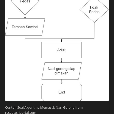
Contoh Soal Algoritma Memasak Nasi Goreng from
resep.asriportal.com