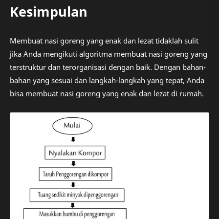
Kesimpulan
Membuat nasi goreng yang enak dan lezat tidaklah sulit
jika Anda mengikuti algoritma membuat nasi goreng yang
terstruktur dan terorganisasi dengan baik. Dengan bahan-
bahan yang sesuai dan langkah-langkah yang tepat, Anda
bisa membuat nasi goreng yang enak dan lezat di rumah.