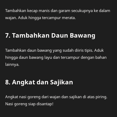
Tambahkan kecap manis dan garam secukupnya ke dalam
wajan. Aduk hingga tercampur merata.
7. Tambahkan Daun Bawang
Tambahkan daun bawang yang sudah diiris tipis. Aduk
hingga daun bawang layu dan tercampur dengan bahan
lainnya.
8. Angkat dan Sajikan
Angkat nasi goreng dari wajan dan sajikan di atas piring.
Nasi goreng siap disantap!