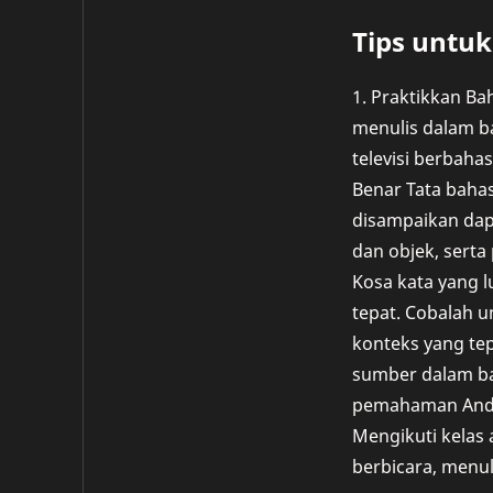
Tips untu
1. Praktikkan Ba
menulis dalam ba
televisi berbaha
Benar Tata baha
disampaikan dapa
dan objek, serta
Kosa kata yang 
tepat. Cobalah u
konteks yang te
sumber dalam bah
pemahaman Anda 
Mengikuti kelas
berbicara, menu