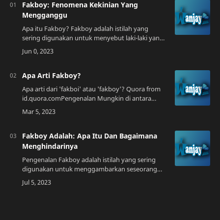
Fakboy: Fenomena Kekinian Yang
Mengganggu
Apa itu Fakboy? Fakboy adalah istilah yang
sering digunakan untuk menyebut laki-laki yang
suka berpura-pura menjadi orang yang baik dan
mencintai seseorang, padahal sebenarnya h…
Apa Arti Fakboy?
Apa arti dari 'fakboi' atau 'fakboy'? Quora from
id.quora.comPengenalan Mungkin di antara
kalian sudah familiar dengan istilah "fakboy".
Namun, bagi sebagian…
Fakboy Adalah: Apa Itu Dan Bagaimana
Menghindarinya
Pengenalan Fakboy adalah istilah yang sering
digunakan untuk menggambarkan seseorang
yang suka berpura-pura menjadi seseorang yang
ia sebenarnya tidak. Biasanya, fakboy ini seri…