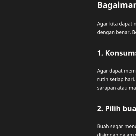
Bagaiman
Agar kita dapat
dengan benar. B
1. Konsums
Agar dapat memp
rutin setiap har
sarapan atau mak
2. Pilih b
Buah segar meng
disimpan dalam w