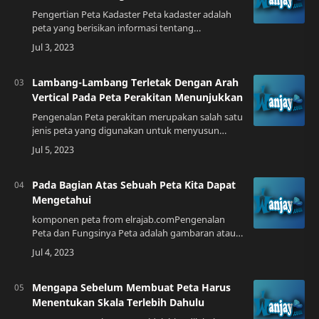
Pengertian Peta Kadaster Peta kadaster adalah
peta yang berisikan informasi tentang
kepemilikan tanah dan bangunan di suatu
wilayah. Peta ini biasanya digunakan oleh
pemerintah …
Lambang-Lambang Terletak Dengan Arah
Vertical Pada Peta Perakitan Menunjukkan
Pengenalan Peta perakitan merupakan salah satu
jenis peta yang digunakan untuk menyusun
gambaran terperinci tentang suatu wilayah.
Dalam peta perakitan, lambang-lambang yang
dig…
Pada Bagian Atas Sebuah Peta Kita Dapat
Mengetahui
komponen peta from elrajab.comPengenalan
Peta dan Fungsinya Peta adalah gambaran atau
representasi visual dari permukaan bumi. Fungsi
utama dari peta adalah untuk memberikan inf…
Mengapa Sebelum Membuat Peta Harus
Menentukan Skala Terlebih Dahulu