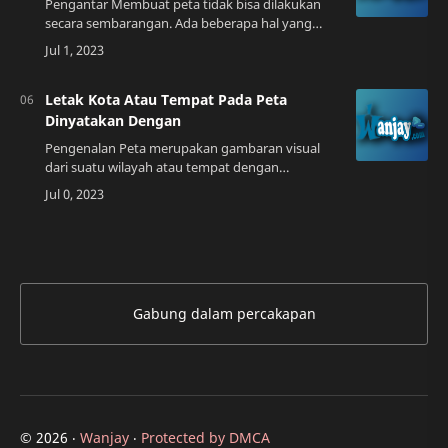
Pengantar Membuat peta tidak bisa dilakukan
secara sembarangan. Ada beberapa hal yang
harus dipersiapkan terlebih dahulu agar peta
yang dibuat bisa digunakan dengan baik. Salah …
Letak Kota Atau Tempat Pada Peta
Dinyatakan Dengan
Pengenalan Peta merupakan gambaran visual
dari suatu wilayah atau tempat dengan
menggunakan simbol-simbol tertentu. Peta
sangat penting untuk membantu kita dalam
mengetahui loka…
Gabung dalam percakapan
©
2026
‧
Wanjay
‧
Protected by DMCA