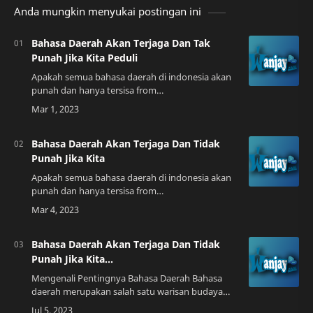
Anda mungkin menyukai postingan ini
Bahasa Daerah Akan Terjaga Dan Tak
Punah Jika Kita Peduli
Apakah semua bahasa daerah di indonesia akan
punah dan hanya tersisa from
id.quora.comBahasa Daerah, Sebuah Identitas
yang Perlu Kita JagaBahasa daerah adalah bahasa
yang dibica…
Bahasa Daerah Akan Terjaga Dan Tidak
Punah Jika Kita
Apakah semua bahasa daerah di indonesia akan
punah dan hanya tersisa from
id.quora.comMemperkenalkan Bahasa Daerah
Bahasa daerah merupakan salah satu kekayaan
budaya Indonesia y…
Bahasa Daerah Akan Terjaga Dan Tidak
Punah Jika Kita...
Mengenali Pentingnya Bahasa Daerah Bahasa
daerah merupakan salah satu warisan budaya
yang harus dijaga agar tidak punah di tengah