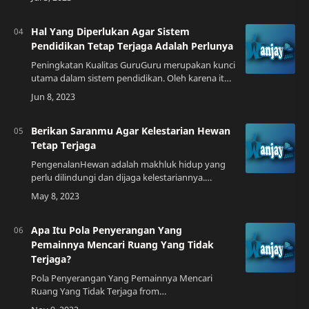
perkembangan zaman. Bahasa daerah memiliki
pera…
Hal Yang Diperlukan Agar Sistem
Pendidikan Tetap Terjaga Adalah Perlunya
Peningkatan Kualitas GuruGuru merupakan kunci
utama dalam sistem pendidikan. Oleh karena itu,
peningkatan kualitas guru harus menjadi
prioritas utama. Hal ini dapat dilakukan de…
Berikan Saranmu Agar Kelestarian Hewan
Tetap Terjaga
PengenalanHewan adalah makhluk hidup yang
perlu dilindungi dan dijaga kelestariannya.
Namun, sayangnya keberadaan hewan semakin
terancam karena aktivitas manusia yang tidak
rama…
Apa Itu Pola Penyerangan Yang
Pemainnya Mencari Ruang Yang Tidak
Terjaga?
Pola Penyerangan Yang Pemainnya Mencari
Ruang Yang Tidak Terjaga from
belajarsemua.github.ioKetika kita berbicara