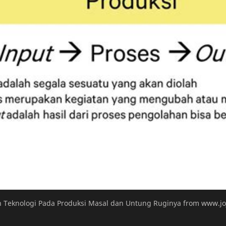
uh Teknologi Pada Produksi Masal dan Untung Ruginya from www.j