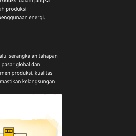
roduksi dalam jangka
ah produksi,
penggunaan energi.
lalui serangkaian tahapan
 pasar global dan
en produksi, kualitas
memastikan kelangsungan