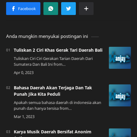
Anda mungkin menyukai postingan ini
Tuliskan 2 Ciri Khas Gerak Tari Daerah Bali
Tuliskan Ciri Ciri Gerakan Tarian Daerah Dari
Sumatera Dan Bali Ini from
inicirinya.blogspot.comBudaya Tari di Bali Bali
adalah salah satu pulau di Indonesia yang
terkenal denga…
Bahasa Daerah Akan Terjaga Dan Tak
Punah Jika Kita Peduli
Apakah semua bahasa daerah di indonesia akan
punah dan hanya tersisa from
id.quora.comBahasa Daerah, Sebuah Identitas
yang Perlu Kita JagaBahasa daerah adalah bahasa
yang dibica…
Karya Musik Daerah Bersifat Anonim