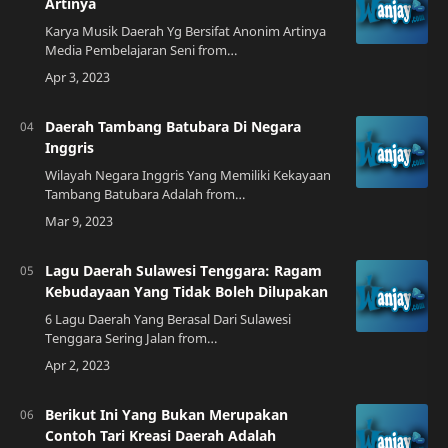
Artinya
Karya Musik Daerah Yg Bersifat Anonim Artinya
Media Pembelajaran Seni from
qudoupianfang.blogspot.comPengertian Musik
Daerah Musik daerah adalah musik yang berasal
dari suatu da…
Daerah Tambang Batubara Di Negara
Inggris
Wilayah Negara Inggris Yang Memiliki Kekayaan
Tambang Batubara Adalah from
mobillegends.netSejarah Batubara di Inggris
Batubara telah menjadi sumber daya utama
Inggris selama be…
Lagu Daerah Sulawesi Tenggara: Ragam
Kebudayaan Yang Tidak Boleh Dilupakan
6 Lagu Daerah Yang Berasal Dari Sulawesi
Tenggara Sering Jalan from
seringjalan.comPengantar Sulawesi Tenggara
adalah provinsi yang kaya akan kebudayaan.
Salah satu kekayaan bud…
Berikut Ini Yang Bukan Merupakan
Contoh Tari Kreasi Daerah Adalah