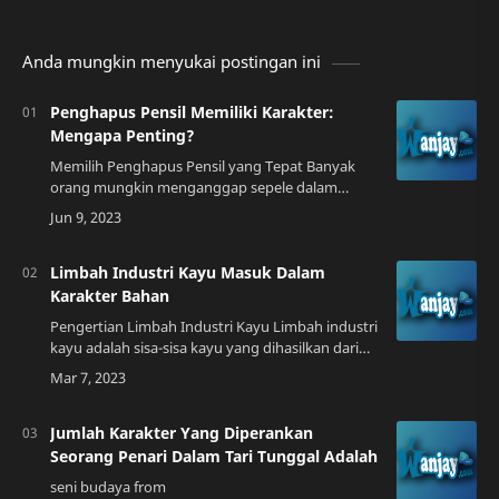
Anda mungkin menyukai postingan ini
Penghapus Pensil Memiliki Karakter:
Mengapa Penting?
Memilih Penghapus Pensil yang Tepat Banyak
orang mungkin menganggap sepele dalam
memilih penghapus pensil. Namun, tahukah
Anda bahwa penghapus pensil sebenarnya
mempunyai karakt…
Limbah Industri Kayu Masuk Dalam
Karakter Bahan
Pengertian Limbah Industri Kayu Limbah industri
kayu adalah sisa-sisa kayu yang dihasilkan dari
proses produksi kayu, seperti hasil pemotongan,
pengupasan kulit kayu, dan pengol…
Jumlah Karakter Yang Diperankan
Seorang Penari Dalam Tari Tunggal Adalah
seni budaya from