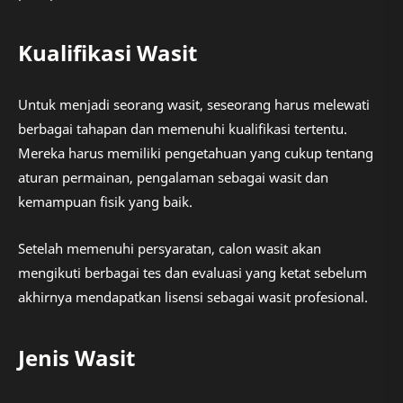
Kualifikasi Wasit
Untuk menjadi seorang wasit, seseorang harus melewati
berbagai tahapan dan memenuhi kualifikasi tertentu.
Mereka harus memiliki pengetahuan yang cukup tentang
aturan permainan, pengalaman sebagai wasit dan
kemampuan fisik yang baik.
Setelah memenuhi persyaratan, calon wasit akan
mengikuti berbagai tes dan evaluasi yang ketat sebelum
akhirnya mendapatkan lisensi sebagai wasit profesional.
Jenis Wasit