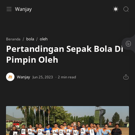
Wanjay
bola
oleh
Beranda
Pertandingan Sepak Bola Di
Pimpin Oleh
2 min read