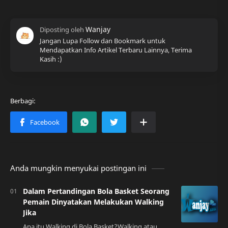
Jangan Lupa Follow dan Bookmark untuk
Mendapatkan Info Artikel Terbaru Lainnya, Terima
Kasih :)
Anda mungkin menyukai postingan ini
Dalam Pertandingan Bola Basket Seorang
Pemain Dinyatakan Melakukan Walking
Jika
Apa itu Walking di Bola Basket?Walking atau