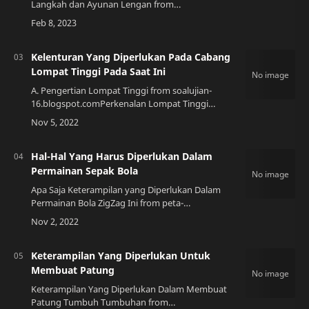
Langkah dan Ayunan Lengan from
www.ilmuips.my.idPengenalan Senam irama
adalah salah satu jenis senam yang dilakukan
secara berkelompok …
Kelenturan Yang Diperlukan Pada Cabang
Lompat Tinggi Pada Saat Ini
A. Pengertian Lompat Tinggi from soalujian-
16.blogspot.comPerkenalan Lompat Tinggi
adalah cabang olahraga yang memerlukan
kecepatan, kekuatan, dan koordinasi tubuh yang
baik. Na…
Hal-Hal Yang Harus Diperlukan Dalam
Permainan Sepak Bola
Apa Saja Keterampilan yang Diperlukan Dalam
Permainan Bola ZigZag Ini from peta-
hd.comPengenalan Sepak bola adalah olahraga
yang sangat populer di seluruh dunia. Dalam
permainan…
Keterampilan Yang Diperlukan Untuk
Membuat Patung
Keterampilan Yang Diperlukan Dalam Membuat
Patung Tumbuh Tumbuhan from