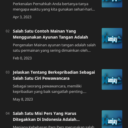
Perkenalan Pernahkah Anda bertanya-tanya
mengapa waktu yang kita gunakan sehari-hari
diukur dalam satuan detik? Ternyata, satuan
waktu ini memiliki definisi yang sangat spesifik…
Salah Satu Contoh Mainan Yang
Menggunakan Ayunan Tangan Adalah
Pengenalan Mainan ayunan tangan adalah salah
satu permainan yang sering dimainkan oleh
anak-anak. Permainan ini cukup sederhana,
tetapi bisa menghibur anak-anak dalam waktu
ya…
Jelaskan Tentang Berkepribadian Sebagai
Salah Satu Ciri Pewawancara
Sebagai seorang pewawancara, memiliki
kepribadian yang baik sangatlah penting.
Kepribadian yang baik akan membantu Anda
dalam menghadapi berbagai macam situasi dan
menjalin hubu…
Salah Satu Misi Pers Yang Harus
Ditegakkan Di Indonesia Adalah...
Menjaga Kebebasan Pers Pers merupakan salah