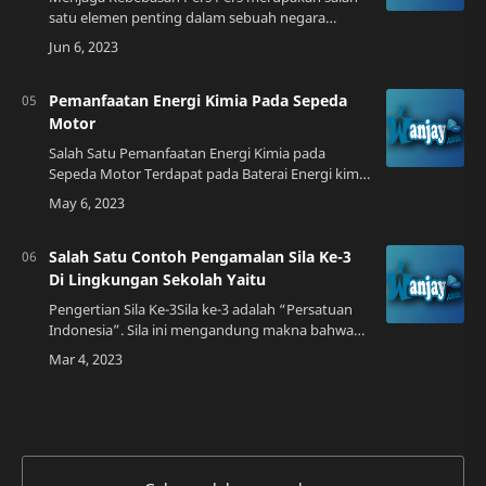
satu elemen penting dalam sebuah negara
demokrasi. Keberadaannya sangat penting untuk
memastikan bahwa masyarakat bisa
mendapatkan i…
Pemanfaatan Energi Kimia Pada Sepeda
Motor
Salah Satu Pemanfaatan Energi Kimia pada
Sepeda Motor Terdapat pada Baterai Energi kimia
pada sepeda motor dapat dimanfaatkan pada
beberapa bagian mesin. Salah satu yang paling …
Salah Satu Contoh Pengamalan Sila Ke-3
Di Lingkungan Sekolah Yaitu
Pengertian Sila Ke-3Sila ke-3 adalah “Persatuan
Indonesia”. Sila ini mengandung makna bahwa
kita sebagai warga negara Indonesia harus selalu
mempersatukan diri dalam bingkai Neg…