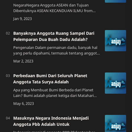
NegaraNegara Anggota ASEAN dan Tujuan
Dibentuknya ASEAN KECANDUAN ILMU from
kecanduan-ilmu.blogspot.comPengenalan ASEAN
(Association of Southeast Asian Nations) adalah
organisas…
Banyaknya Anggota Ruang Sampel Dari
Pelemparan Dua Buah Dadu Adalah?
Pengenalan Dalam permainan dadu, banyak hal
yang perlu dipahami, termasuk tentang anggota
ruang sampel dari pelemparan dua buah dadu.
Bagi sebagian orang, hal ini mungkin terden…
Perbedaan Bumi Dari Seluruh Planet
Anggota Tata Surya Adalah
Apa yang Membuat Bumi Berbeda dari Planet
Lain? Bumi adalah planet ketiga dari Matahari
dan satu-satunya planet yang diketahui memiliki
kehidupan. Meski tampak seperti planet la…
Masuknya Negara Indonesia Menjadi
Anggota Pbb Adalah Untuk