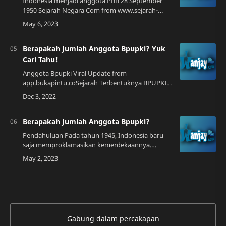
Indonesia menjadi anggota PBB 28 September
1950 Sejarah Negara Com from www.sejarah-
negara.comPada tahun 1945, Perserikatan
Bangsa-Bangsa (PBB) didirikan dengan tujuan
mempromos…
Berapakah Jumlah Anggota Bpupki? Yuk
Cari Tahu!
Anggota Bpupki Viral Update from
app.bukapintu.coSejarah Terbentuknya BPUPKI
Sebelum membahas mengenai berapa jumlah
anggota BPUPKI, kita perlu mengetahui terlebih
dahulu tentan…
Berapakah Jumlah Anggota Bpupki?
Pendahuluan Pada tahun 1945, Indonesia baru
saja memproklamasikan kemerdekaannya.
Namun, untuk membangun sebuah negara yang
baru, dibutuhkan sebuah konstitusi yang
menjadi landa…
Gabung dalam percakapan