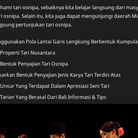
ami tari osnipa, sebaiknya kita belajar langsung dari mas
i osnipa. Selain itu, kita juga dapat mengunjungi daerah 
gsung pertunjukan tari osnipa.