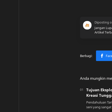
Jangan Lup
Artikel Terb
Anda mungkin men
Tujuan Eksplo
Kreasi Tungg
Pendahuluan Tar
seni yang sangat 
kreasi tunggal m