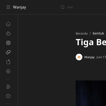
Wanjay
bentuk
Beranda
Tiga B