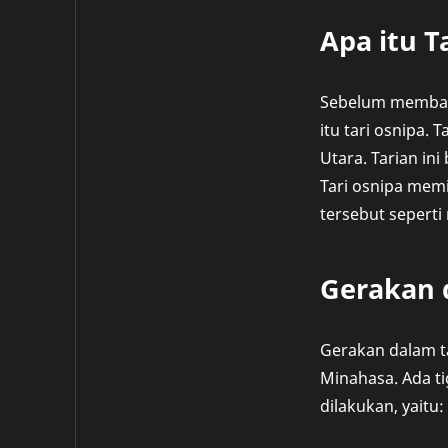
Apa itu T
Sebelum membahas
itu tari osnipa.
Utara. Tarian in
Tari osnipa mem
tersebut sepert
Gerakan 
Gerakan dalam t
Minahasa. Ada ti
dilakukan, yaitu: