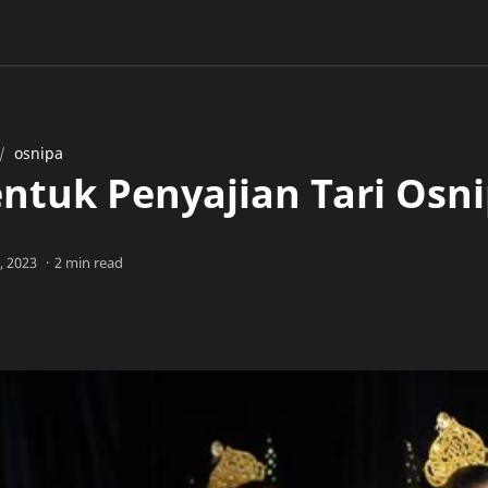
osnipa
entuk Penyajian Tari Osn
2 min read