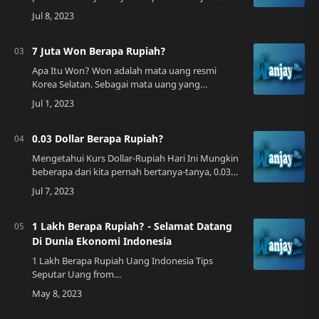
dollar dalam rupiah? Untuk menjawab
pertanyaan tersebut, kita perlu mengetahui nilai
tuka…
7 Juta Won Berapa Rupiah?
Apa Itu Won? Won adalah mata uang resmi
Korea Selatan. Sebagai mata uang yang
digunakan di negara maju, won memiliki nilai
tinggi jika dibandingkan dengan rupiah. Artinya,
jika …
0.03 Dollar Berapa Rupiah?
Mengetahui Kurs Dollar-Rupiah Hari Ini Mungkin
beberapa dari kita pernah bertanya-tanya, 0.03
dollar berapa rupiah ya? Tentunya, pertanyaan
ini muncul karena kepentingan kita da…
1 Lakh Berapa Rupiah? - Selamat Datang
Di Dunia Ekonomi Indonesia
1 Lakh Berapa Rupiah Uang Indonesia Tips
Seputar Uang from
seputaranuang.blogspot.comPerkembangan
Ekonomi Indonesia di Tahun 2023Tahun 2023
menandai perkembangan yang sangat bes…