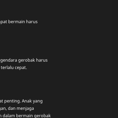
mpat bermain harus
ngendara gerobak harus
erlalu cepat.
t penting. Anak yang
gan, dan menjaga
an dalam bermain gerobak