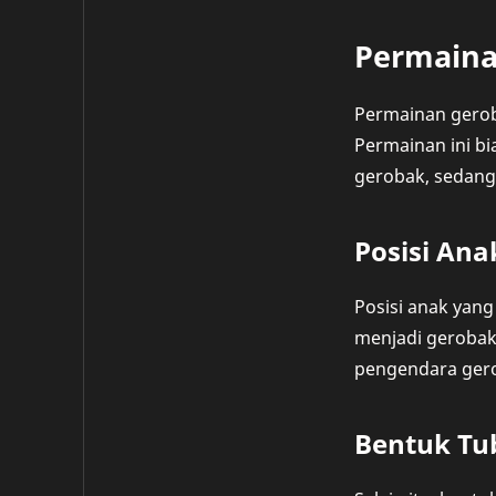
Permaina
Permainan gerob
Permainan ini bi
gerobak, sedang
Posisi An
Posisi anak yan
menjadi gerobak
pengendara gero
Bentuk Tu