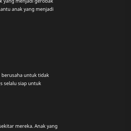
ak yang menjadi gerobak
bantu anak yang menjadi
 berusaha untuk tidak
s selalu siap untuk
sekitar mereka. Anak yang