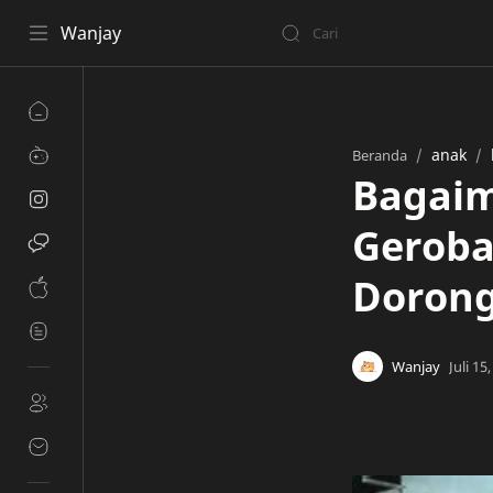
Wanjay
anak
Beranda
Bagaim
Geroba
Doron