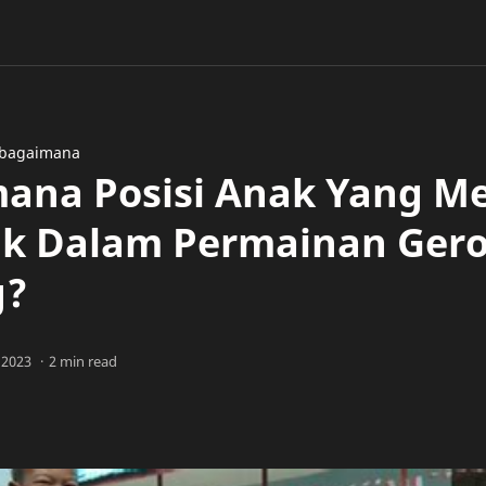
bagaimana
ana Posisi Anak Yang Me
k Dalam Permainan Ger
g?
2 min read