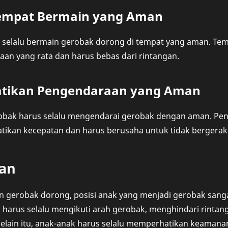
empat Bermain yang Aman
 selalu bermain gerobak dorong di tempat yang aman. Te
an yang rata dan harus bebas dari rintangan.
tikan Pengendaraan yang Aman
bak harus selalu mengendarai gerobak dengan aman. Pe
ikan kecepatan dan harus berusaha untuk tidak bergerak t
an
 gerobak dorong, posisi anak yang menjadi gerobak sanga
 harus selalu mengikuti arah gerobak, menghindari rintan
elain itu, anak-anak harus selalu memperhatikan keaman