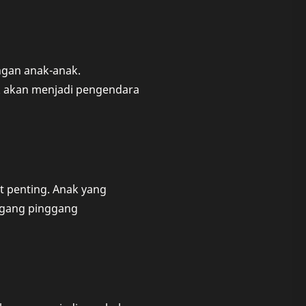
ngan anak-anak.
ak akan menjadi pengendara
 penting. Anak yang
egang pinggang