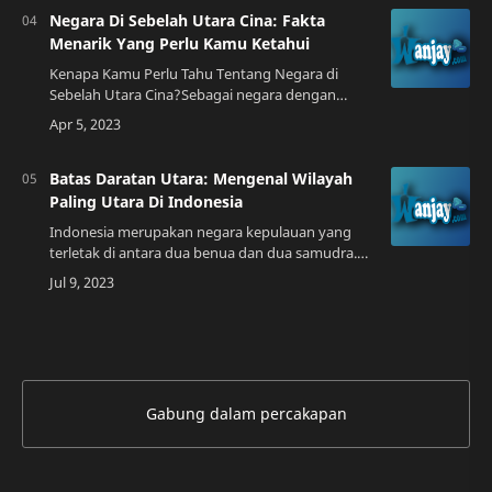
Negara Di Sebelah Utara Cina: Fakta
Menarik Yang Perlu Kamu Ketahui
Kenapa Kamu Perlu Tahu Tentang Negara di
Sebelah Utara Cina?Sebagai negara dengan
populasi terbesar di dunia, Cina memang selalu
menjadi sorotan dunia. Namun, tahukah kamu
bahwa…
Batas Daratan Utara: Mengenal Wilayah
Paling Utara Di Indonesia
Indonesia merupakan negara kepulauan yang
terletak di antara dua benua dan dua samudra.
Wilayah Indonesia terdiri dari berbagai
pulaupulau yang tersebar dari Sabang hingga
Merau…
Gabung dalam percakapan