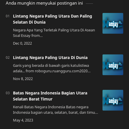
Anda mungkin menyukai postingan ini
Lintang Negara Paling Utara Dan Paling
Selatan Di Dunia
Negara Apa Yang Terletak Paling Utara Di Asean
Soal Essay from
soalessaylengkap.blogspot.comKita semua tahu
bahwa dunia ini terdiri dari berbagai macam
negara yang berbeda. Seti…
Lintang Negara Paling Utara Di Dunia
Garis yang berada di bawah garis katulistiwa
adala... from roboguru.ruangguru.com2020
adalah tahun yang menarik bagi para pencinta
alam dan pencari petualangan. Di tengah
pandem…
Batas Negara Indonesia Bagian Utara
Selatan Barat Timur
Kenali Batas Negara Indonesia Batas negara
Indonesia bagian utara, selatan, barat, dan timur
merupakan hal yang penting untuk diketahui.
Dalam setiap negara pasti memiliki batas…