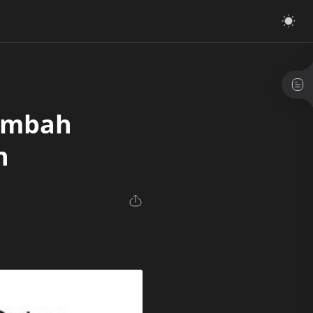
Limbah
h