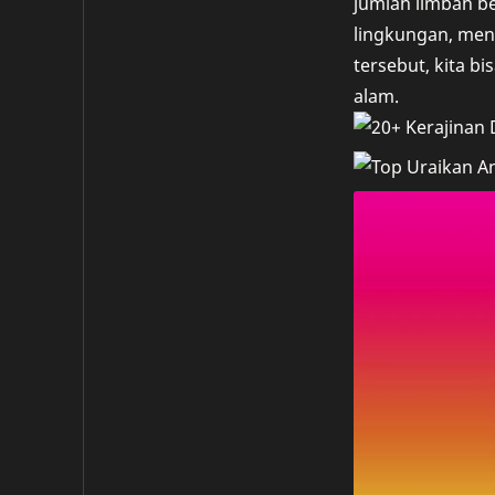
jumlah limbah b
lingkungan, men
tersebut, kita 
alam.