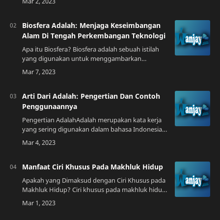
turunan lainnya melalui operasi matematika se…
Biosfera Adalah: Menjaga Keseimbangan
Alam Di Tengah Perkembangan Teknologi
Apa itu Biosfera? Biosfera adalah sebuah istilah
yang digunakan untuk menggambarkan
keseluruhan kehidupan di planet Bumi, termasuk
manusia, hewan, tumbuhan, dan
mikroorganisme. …
Arti Dari Adalah: Pengertian Dan Contoh
Penggunaannya
Pengertian AdalahAdalah merupakan kata kerja
yang sering digunakan dalam bahasa Indonesia.
Kata ini biasanya digunakan sebagai kata
penghubung atau kata bantu dalam
pembentukan …
Manfaat Ciri Khusus Pada Makhluk Hidup
Apakah yang Dimaksud dengan Ciri Khusus pada
Makhluk Hidup? Ciri khusus pada makhluk hidup
adalah bagian atau sifat yang membedakan satu
makhluk hidup dengan makhluk hidup lainn…