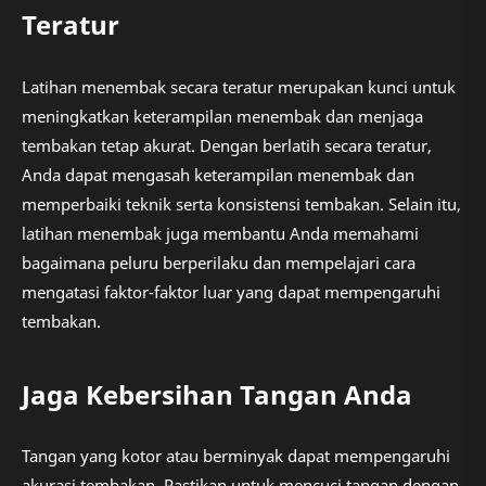
Teratur
Latihan menembak secara teratur merupakan kunci untuk
meningkatkan keterampilan menembak dan menjaga
tembakan tetap akurat. Dengan berlatih secara teratur,
Anda dapat mengasah keterampilan menembak dan
memperbaiki teknik serta konsistensi tembakan. Selain itu,
latihan menembak juga membantu Anda memahami
bagaimana peluru berperilaku dan mempelajari cara
mengatasi faktor-faktor luar yang dapat mempengaruhi
tembakan.
Jaga Kebersihan Tangan Anda
Tangan yang kotor atau berminyak dapat mempengaruhi
akurasi tembakan. Pastikan untuk mencuci tangan dengan