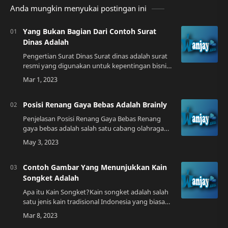
Anda mungkin menyukai postingan ini
Yang Bukan Bagian Dari Contoh Surat
Dinas Adalah
Pengertian Surat Dinas Surat dinas adalah surat
resmi yang digunakan untuk kepentingan bisnis
atau pekerjaan. Surat dinas biasanya digunakan
oleh lembaga atau instansi pemerinta…
Posisi Renang Gaya Bebas Adalah Brainly
Penjelasan Posisi Renang Gaya Bebas Renang
gaya bebas adalah salah satu cabang olahraga
renang yang paling populer. Gaya bebas juga
dikenal dengan nama freestyle atau front craw…
Contoh Gambar Yang Menunjukkan Kain
Songket Adalah
Apa itu Kain Songket?Kain songket adalah salah
satu jenis kain tradisional Indonesia yang biasa