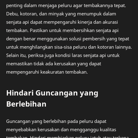
penting dalam menjaga peluru agar tembakannya tepat.
Debu, kotoran, dan minyak yang menumpuk dalam
senjata api dapat mempengaruhi kinerja dan akurasi
tembakan. Pastikan untuk membersihkan senjata api
dengan benar menggunakan solusi pembersih yang tepat
untuk menghilangkan sisa-sisa peluru dan kotoran lainnya.
Selain itu, periksa juga kondisi laras senjata api untuk
memastikan tidak ada kerusakan yang dapat
mempengaruhi keakuratan tembakan.
Hindari Guncangan yang
Berlebihan
Guncangan yang berlebihan pada peluru dapat
menyebabkan kerusakan dan mengganggu kualitas
tembakan. Hindari membiarkan peluru jatuh atau terkena