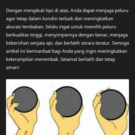
Dengan mengikuti tips di atas, Anda dapat menjaga peluru
agar tetap dalam kondisi terbaik dan meningkatkan
akurasi tembakan. Selalu ingat untuk memilih peluru
berkualitas tinggi, menyimpannya dengan benar, menjaga
kebersihan senjata api, dan berlatih secara teratur. Semoga
artikel ini bermanfaat bagi Anda yang ingin meningkatkan
keterampilan menembak. Selamat berlatih dan tetap
aman!