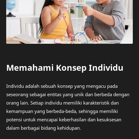
Memahami Konsep Individu
Individu adalah sebuah konsep yang mengacu pada
seseorang sebagai entitas yang unik dan berbeda dengan
orang lain. Setiap individu memiliki karakteristik dan
kemampuan yang berbeda-beda, sehingga memiliki
potensi untuk mencapai keberhasilan dan kesuksesan
dalam berbagai bidang kehidupan.