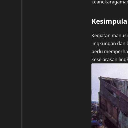
keanekaragaman 
Kesimpula
Kegiatan manusi
lingkungan dan 
perlu memperhat
keselarasan lin