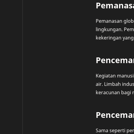
Pemanasa
Pemanasan global
lingkungan. Pem
kekeringan yang 
Pencemar
Kegiatan manusi
air. Limbah indu
keracunan bagi 
Pencema
Sama seperti pe