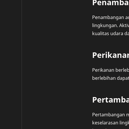
Penamba
Penambangan ada
lingkungan. Akt
kualitas udara da
Perikana
Perikanan berle
berlebihan dapa
Pertamba
Pertambangan mi
keselarasan lin