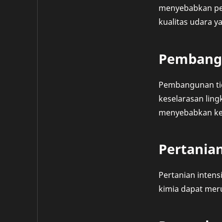
menyebabkan pen
kualitas udara 
Pembangu
Pembangunan tid
keselarasan lin
menyebabkan ke
Pertanian
Pertanian inten
kimia dapat mer