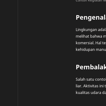
Contoh Kegiatan M
Pengenal
Lingkungan adala
melihat bahwa m
komersial. Hal 
kehidupan manus
Pembalak
Salah satu cont
liar. Aktivitas 
kualitas udara 