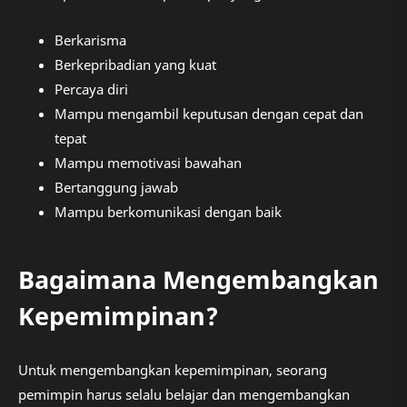
Berkarisma
Berkepribadian yang kuat
Percaya diri
Mampu mengambil keputusan dengan cepat dan
tepat
Mampu memotivasi bawahan
Bertanggung jawab
Mampu berkomunikasi dengan baik
Bagaimana Mengembangkan
Kepemimpinan?
Untuk mengembangkan kepemimpinan, seorang
pemimpin harus selalu belajar dan mengembangkan