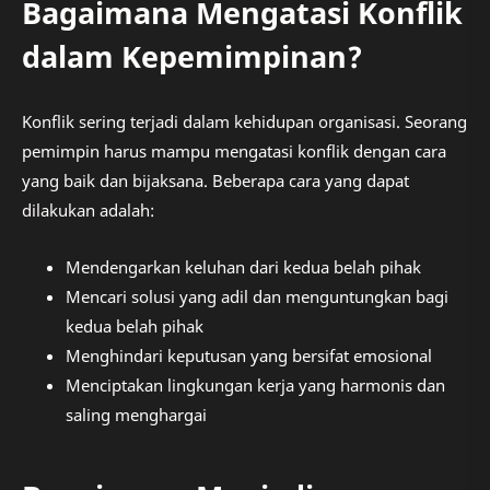
Bagaimana Mengatasi Konflik
dalam Kepemimpinan?
Konflik sering terjadi dalam kehidupan organisasi. Seorang
pemimpin harus mampu mengatasi konflik dengan cara
yang baik dan bijaksana. Beberapa cara yang dapat
dilakukan adalah:
Mendengarkan keluhan dari kedua belah pihak
Mencari solusi yang adil dan menguntungkan bagi
kedua belah pihak
Menghindari keputusan yang bersifat emosional
Menciptakan lingkungan kerja yang harmonis dan
saling menghargai