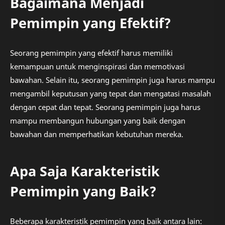
Bagaimana Menjadi
Pemimpin yang Efektif?
Seorang pemimpin yang efektif harus memiliki
kemampuan untuk menginspirasi dan memotivasi
bawahan. Selain itu, seorang pemimpin juga harus mampu
mengambil keputusan yang tepat dan mengatasi masalah
dengan cepat dan tepat. Seorang pemimpin juga harus
mampu membangun hubungan yang baik dengan
bawahan dan memperhatikan kebutuhan mereka.
Apa Saja Karakteristik
Pemimpin yang Baik?
Beberapa karakteristik pemimpin yang baik antara lain: