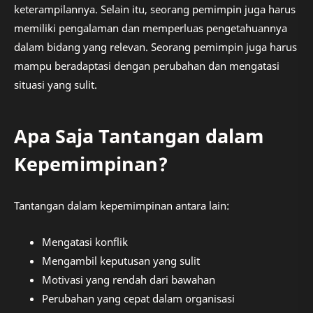
keterampilannya. Selain itu, seorang pemimpin juga harus
memiliki pengalaman dan memperluas pengetahuannya
dalam bidang yang relevan. Seorang pemimpin juga harus
mampu beradaptasi dengan perubahan dan mengatasi
situasi yang sulit.
Apa Saja Tantangan dalam
Kepemimpinan?
Tantangan dalam kepemimpinan antara lain:
Mengatasi konflik
Mengambil keputusan yang sulit
Motivasi yang rendah dari bawahan
Perubahan yang cepat dalam organisasi