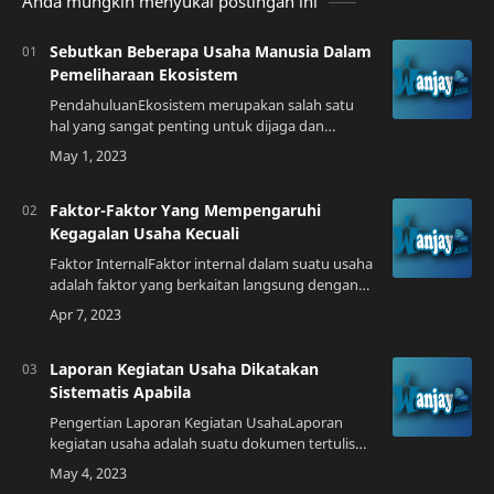
Anda mungkin menyukai postingan ini
Sebutkan Beberapa Usaha Manusia Dalam
Pemeliharaan Ekosistem
PendahuluanEkosistem merupakan salah satu
hal yang sangat penting untuk dijaga dan
dilestarikan. Kita sebagai manusia memiliki
tanggung jawab untuk menjaga kelestarian
ekosistem…
Faktor-Faktor Yang Mempengaruhi
Kegagalan Usaha Kecuali
Faktor InternalFaktor internal dalam suatu usaha
adalah faktor yang berkaitan langsung dengan
pengelolaan dan pengembangan usaha itu
sendiri. Berikut adalah beberapa faktor inte…
Laporan Kegiatan Usaha Dikatakan
Sistematis Apabila
Pengertian Laporan Kegiatan UsahaLaporan
kegiatan usaha adalah suatu dokumen tertulis
yang berisi informasi mengenai aktivitas bisnis
yang dilakukan oleh sebuah perusahaan dalam…