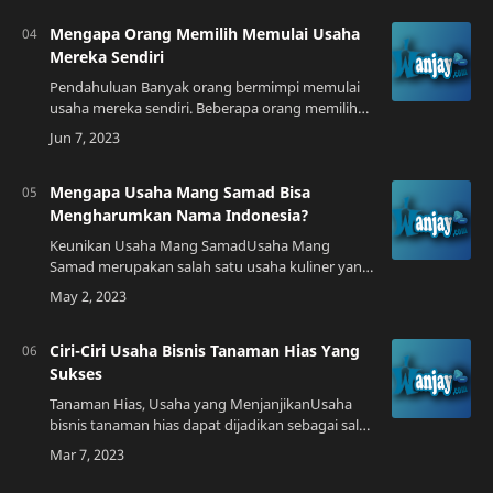
Mengapa Orang Memilih Memulai Usaha
Mereka Sendiri
Pendahuluan Banyak orang bermimpi memulai
usaha mereka sendiri. Beberapa orang memilih
untuk memulai usaha karena ingin memiliki
kontrol penuh atas hidup mereka, sementara
yang …
Mengapa Usaha Mang Samad Bisa
Mengharumkan Nama Indonesia?
Keunikan Usaha Mang SamadUsaha Mang
Samad merupakan salah satu usaha kuliner yang
telah berdiri sejak puluhan tahun lalu. Usaha ini
terkenal dengan keunikan menu dan konsep
yang…
Ciri-Ciri Usaha Bisnis Tanaman Hias Yang
Sukses
Tanaman Hias, Usaha yang MenjanjikanUsaha
bisnis tanaman hias dapat dijadikan sebagai salah
satu pilihan bisnis yang menjanjikan. Pasalnya,
kebutuhan masyarakat akan tanaman hia…